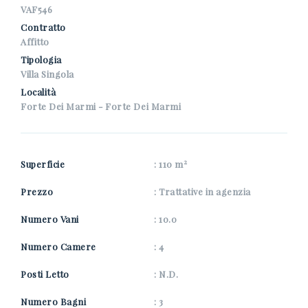
*Il tuo telefono
VAF546
Contratto
Affitto
Tipologia
*Il tuo nome
Villa Singola
Località
Forte Dei Marmi - Forte Dei Marmi
Presto il consenso al trattamento dei miei dati
personali come specificato nella
pagina
2
dell'informativa Privacy
.
Superficie
: 110 m
Ricevi immobili simili a questo da Nuova Zarri.
Prezzo
: Trattative in agenzia
*Controllo Antispam: qual è il numero fra 2 e 4?
Numero Vani
: 10.0
Numero Camere
: 4
Posti Letto
: N.D.
INVIA
Numero Bagni
: 3