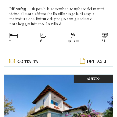
Rif: vaf255
- Disponibile settembre 2025forte dei marmi
vicino al mare affittasi bella villa singola di ampia
metratura con finiture di pregio con giardino e
parcheggio interno. La villa d. . .
7
6
500 m
Sì
CONTATTA
DETTAGLI
AFFITTO
Previous