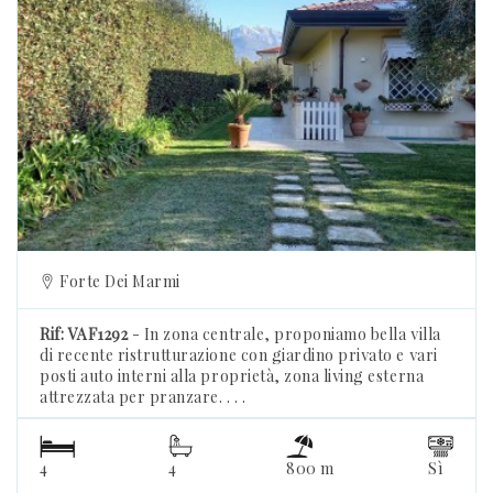
Previous
Forte Dei Marmi
Rif: VAF1292
- In zona centrale, proponiamo bella villa
di recente ristrutturazione con giardino privato e vari
posti auto interni alla proprietà, zona living esterna
attrezzata per pranzare. . . .
4
4
800 m
Sì