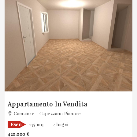
Previous
Appartamento In Vendita
Camaiore - Capezzano Pianore
Esen.
135 mq
2 bagni
420.000 €