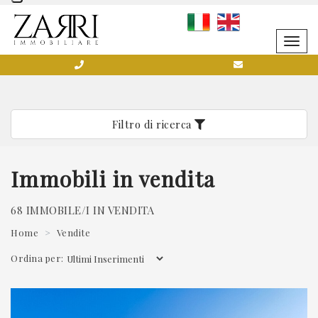
SCRIVICI SENZA IMPEGNO
Togg
navig
Filtro di ricerca
0584 752141
Immobili in vendita
68 IMMOBILE/I IN VENDITA
Home
Vendite
*Il tuo indirizzo Email
Ordina per: