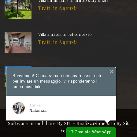
Villa bifamiliare in affitto stagionale
Tratt. in Agenzia
Villa singola in bel contesto
Tratt. in Agenzia
Interessante!!!
Tratt. in Agenzia
Benvenuto! Clicca su uno dei nostri assistenti
per inviare un messaggio, vi risponderanno il
prima possibile.
Agente
Natascia
Software Immobiliare By SIT
-
Realizzazione sito By Sit
Versilia
Chat via WhatsApp