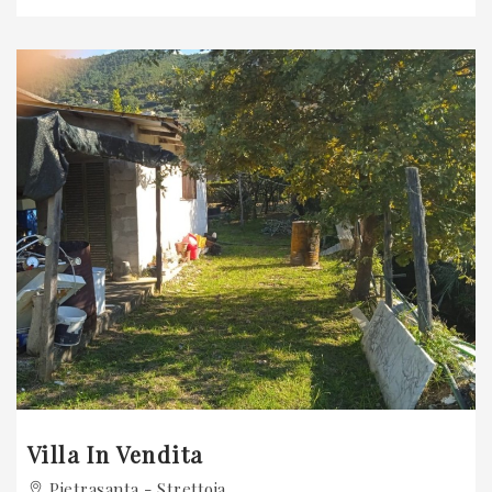
Previous
Villa In Vendita
Pietrasanta - Strettoia