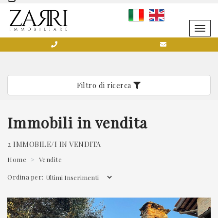
SCRIVICI SENZA IMPEGNO
Togg
navig
Filtro di ricerca
0584 752141
Immobili in vendita
2 IMMOBILE/I IN VENDITA
Home
Vendite
*Il tuo indirizzo Email
Ordina per: