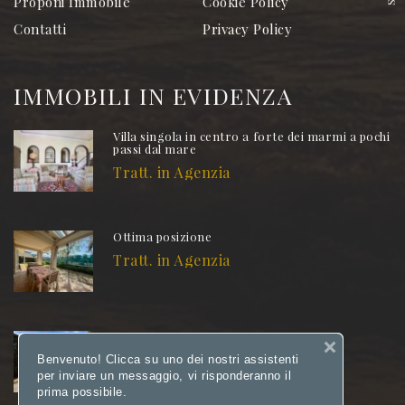
Proponi Immobile
Cookie Policy
Contatti
Privacy Policy
IMMOBILI IN EVIDENZA
Villa singola in centro a forte dei marmi a pochi
passi dal mare
Tratt. in Agenzia
Ottima posizione
Tratt. in Agenzia
Investimento interessante
3.200.000 €
Benvenuto! Clicca su uno dei nostri assistenti
per inviare un messaggio, vi risponderanno il
prima possibile.