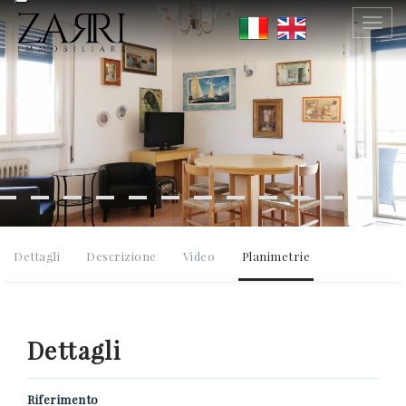
SCRIVICI SENZA IMPEGNO
Togg
navig
Previous
Ne
0584 752141
Dettagli
Descrizione
Video
Planimetrie
*Il tuo indirizzo Email
Dettagli
Riferimento