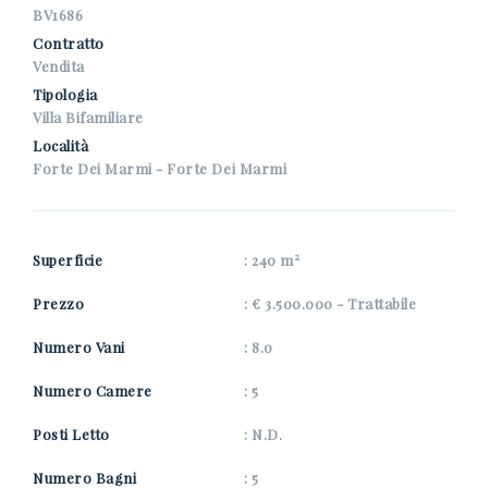
*Il tuo telefono
BV1686
Contratto
Vendita
Tipologia
*Il tuo nome
Villa Bifamiliare
Località
Forte Dei Marmi - Forte Dei Marmi
Presto il consenso al trattamento dei miei dati
personali come specificato nella
pagina
2
dell'informativa Privacy
.
Superficie
: 240 m
Ricevi immobili simili a questo da Nuova Zarri.
Prezzo
: € 3.500.000 - Trattabile
*Controllo Antispam: qual è il numero fra 2 e 4?
Numero Vani
: 8.0
Numero Camere
: 5
Posti Letto
: N.D.
INVIA
Numero Bagni
: 5