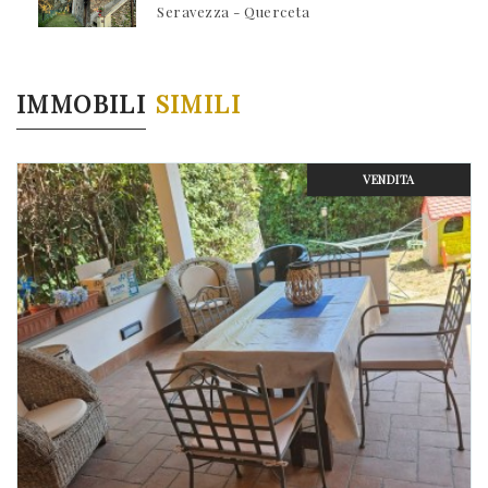
Seravezza - Querceta
IMMOBILI
SIMILI
VENDITA
Previous