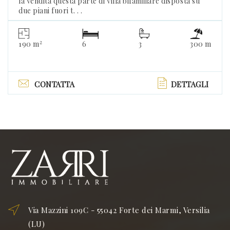
la vendita questa parte di villa bifamiliare disposta su
due piani fuori t. . .
2
190 m
6
3
300 m
CONTATTA
DETTAGLI
Via Mazzini 109C - 55042 Forte dei Marmi, Versilia
(LU)