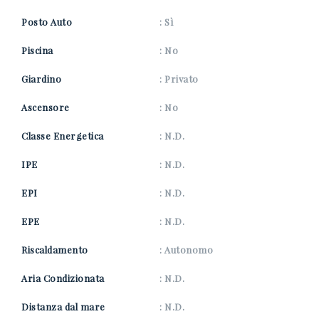
Posto Auto
: Sì
Piscina
: No
Giardino
: Privato
Ascensore
: No
Classe Energetica
: N.D.
IPE
: N.D.
EPI
: N.D.
EPE
: N.D.
Riscaldamento
: Autonomo
Aria Condizionata
: N.D.
Distanza dal mare
: N.D.