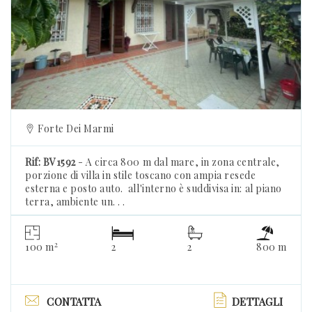
Previous
Forte Dei Marmi
Rif: BV1592
- A circa 800 m dal mare, in zona centrale,
porzione di villa in stile toscano con ampia resede
esterna e posto auto. all'interno è suddivisa in: al piano
terra, ambiente un. . .
2
100 m
2
2
800 m
CONTATTA
DETTAGLI