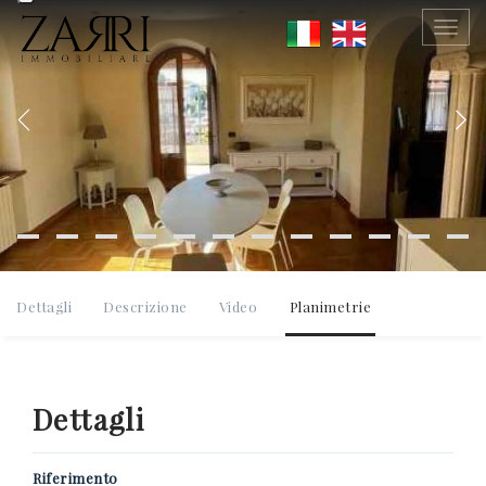
SCRIVICI SENZA IMPEGNO
Togg
navig
Previous
Ne
0584 752141
Dettagli
Descrizione
Video
Planimetrie
*Il tuo indirizzo Email
Dettagli
Riferimento