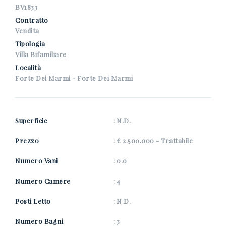
*Il tuo telefono
BV1833
Contratto
Vendita
Tipologia
*Il tuo nome
Villa Bifamiliare
Località
Forte Dei Marmi - Forte Dei Marmi
Presto il consenso al trattamento dei miei dati
personali come specificato nella
pagina
dell'informativa Privacy
.
Superficie
: N.D.
Ricevi immobili simili a questo da Nuova Zarri.
Prezzo
: € 2.500.000 - Trattabile
*Controllo Antispam: qual è il numero fra 4 e 6?
Numero Vani
: 0.0
Numero Camere
: 4
Posti Letto
: N.D.
INVIA
Numero Bagni
: 3